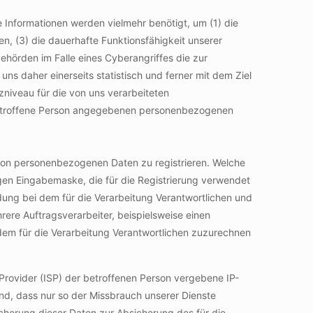
 Informationen werden vielmehr benötigt, um (1) die
ren, (3) die dauerhafte Funktionsfähigkeit unserer
ehörden im Falle eines Cyberangriffes die zur
s daher einerseits statistisch und ferner mit dem Ziel
niveau für die von uns verarbeiteten
 betroffene Person angegebenen personenbezogenen
e von personenbezogenen Daten zu registrieren. Welche
igen Eingabemaske, die für die Registrierung verwendet
ung bei dem für die Verarbeitung Verantwortlichen und
ere Auftragsverarbeiter, beispielsweise einen
 dem für die Verarbeitung Verantwortlichen zuzurechnen
e-Provider (ISP) der betroffenen Person vergebene IP-
nd, dass nur so der Missbrauch unserer Dienste
icherung dieser Daten zur Absicherung des für die