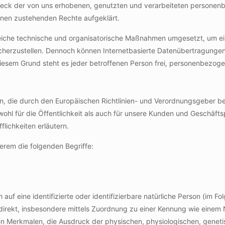
weck der von uns erhobenen, genutzten und verarbeiteten personenb
hnen zustehenden Rechte aufgeklärt.
lreiche technische und organisatorische Maßnahmen umgesetzt, um e
cherzustellen. Dennoch können Internetbasierte Datenübertragungen 
iesem Grund steht es jeder betroffenen Person frei, personenbezoge
ten, die durch den Europäischen Richtlinien- und Verordnungsgeber
hl für die Öffentlichkeit als auch für unsere Kunden und Geschäftsp
lichkeiten erläutern.
erem die folgenden Begriffe:
uf eine identifizierte oder identifizierbare natürliche Person (im Fo
indirekt, insbesondere mittels Zuordnung zu einer Kennung wie eine
Merkmalen, die Ausdruck der physischen, physiologischen, genetisch