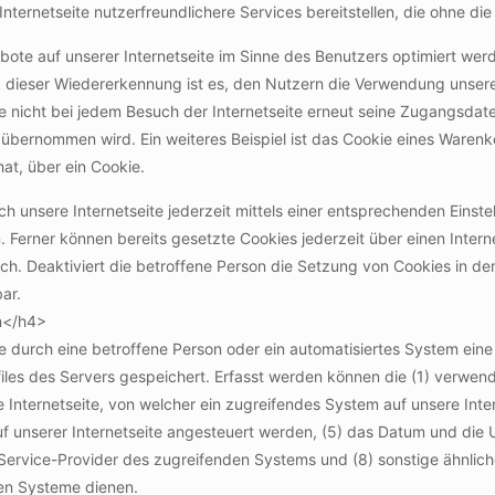
ternetseite nutzerfreundlichere Services bereitstellen, die ohne di
ote auf unserer Internetseite im Sinne des Benutzers optimiert werd
dieser Wiedererkennung ist es, den Nutzern die Verwendung unserer 
e nicht bei jedem Besuch der Internetseite erneut seine Zugangsdate
ernommen wird. Ein weiteres Beispiel ist das Cookie eines Warenko
hat, über ein Cookie.
h unsere Internetseite jederzeit mittels einer entsprechenden Einst
 Ferner können bereits gesetzte Cookies jederzeit über einen Int
lich. Deaktiviert die betroffene Person die Setzung von Cookies in d
ar.
n</h4>
eite durch eine betroffene Person oder ein automatisiertes System ei
iles des Servers gespeichert. Erfasst werden können die (1) verwen
Internetseite, von welcher ein zugreifendes System auf unsere Intern
unserer Internetseite angesteuert werden, (5) das Datum und die Uhrz
et-Service-Provider des zugreifenden Systems und (8) sonstige ähnli
hen Systeme dienen.