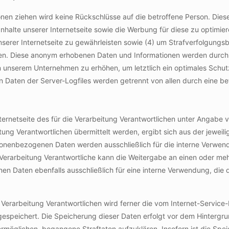
nen ziehen wird keine Rückschlüsse auf die betroffene Person. Diese
e Inhalte unserer Internetseite sowie die Werbung für diese zu optimie
erer Internetseite zu gewährleisten sowie (4) um Strafverfolgungsb
en. Diese anonym erhobenen Daten und Informationen werden durch un
 unserem Unternehmen zu erhöhen, um letztlich ein optimales Schutz
 Daten der Server-Logfiles werden getrennt von allen durch eine
Internetseite des für die Verarbeitung Verantwortlichen unter Angab
ng Verantwortlichen übermittelt werden, ergibt sich aus der jeweil
onenbezogenen Daten werden ausschließlich für die interne Verwend
Verarbeitung Verantwortliche kann die Weitergabe an einen oder mehr
nen Daten ebenfalls ausschließlich für eine interne Verwendung, die
ie Verarbeitung Verantwortlichen wird ferner die vom Internet-Servic
gespeichert. Die Speicherung dieser Daten erfolgt vor dem Hintergru
ermöglichen, begangene Straftaten aufzuklären. Insofern ist die Spe